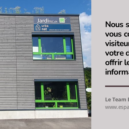
Nous 
vous c
visiteu
votre 
offrir 
inform
Le Team 
www.espac