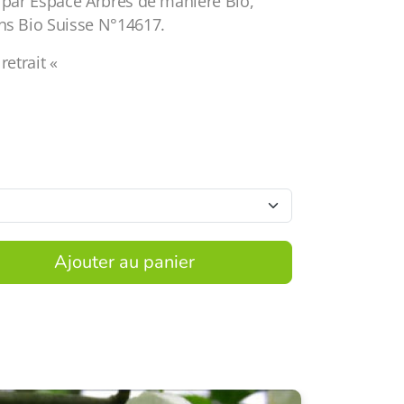
e par Espace Arbres de manière Bio,
ns Bio Suisse N°14617.
retrait «
Ajouter au panier