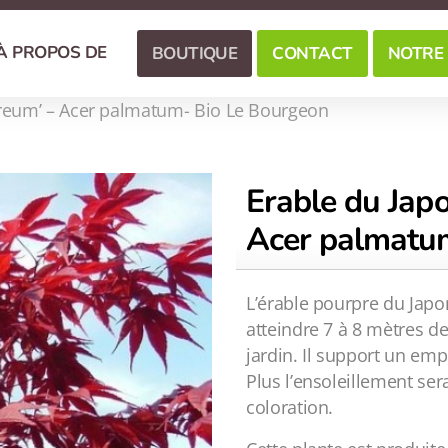
À PROPOS DE
BOUTIQUE
CONTACT
NOTRE
ureum’ – Acer palmatum- Bio Le Bourgeon
Erable du Jap
Acer palmatu
L’érable pourpre du Jap
atteindre 7 à 8 mètres de
jardin. Il support un em
Plus l’ensoleillement ser
coloration.