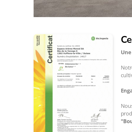
Ce
Une 
Notr
cult
Enga
Nous
prod
"Bo