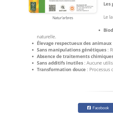
Les 
Le l
Natur'arbres
Biod
naturelle.
Élevage respectueux des animaux
Sans manipulations génétiques
: R
Absence de traitements chimique
Sans additifs inutiles
: Aucune utilis
Transformation douce
: Processus 
Facebook