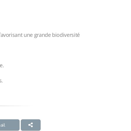
 favorisant une grande biodiversité
e.
s.
ail