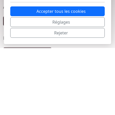
Acheter un bien à la vente
Accepter tous les cookies
Voir les produits
Réglages
Rejeter
Nous donnons en retour
Acheter maintenant
L’entreprise
Espace-arbres
Route de la Venoge 6
1302 Vufflens-La-Ville
Accueil
Boutique
Conditions